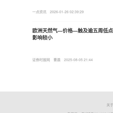
一点资讯
2026-01-26 02:39:29
欧洲天然气—价格—触及逾五周低点
影响较小
证券时报网
曹晨
2025-08-05 21:44
关