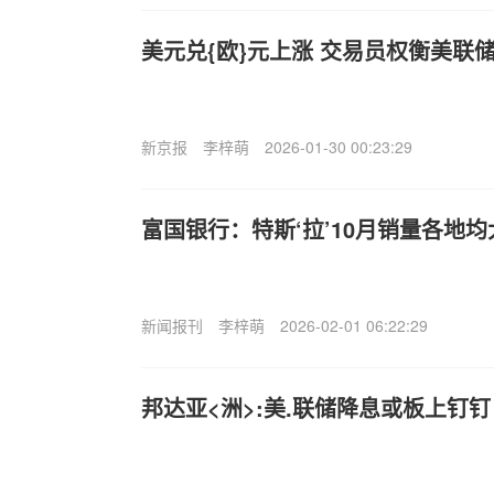
美元兑{欧}元上涨 交易员权衡美联储
新京报
李梓萌
2026-01-30 00:23:29
富国银行：特斯‘拉’10月销量各地
新闻报刊
李梓萌
2026-02-01 06:22:29
邦达亚<洲>:美.联储降息或板上钉钉 