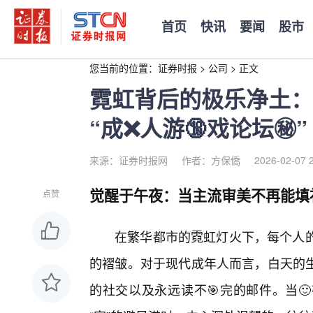
首页
快讯
要闻
股市
您当前的位置：
证券时报
>
公司
>
正文
霓虹背后的极乐净土：
“成❌人游🔞戏论坛㊙️”
来源：证券时报网
作者：方保僑
2026-02-07 
觉醒于午夜：当主流审美不再能填
点赞
在繁华都市的霓虹灯火下，每个人的
的褶皱。对于现代成年人而言，白天的
的社交以及永远读不🎯完的邮件。当