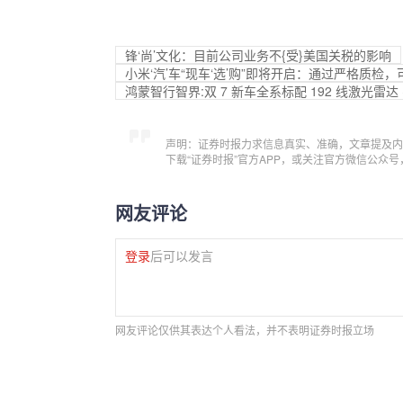
锋‘尚’文化：目前公司业务不{受}美国关税的影响
小米‘汽’车“现车‘选’购”即将开启：通过严格质检
鸿蒙智行智界:双 7 新车全系标配 192 线激光雷达 +
声明：证券时报力求信息真实、准确，文章提及内
下载“证券时报”官方APP，或关注官方微信公众
网友评论
登录
后可以发言
网友评论仅供其表达个人看法，并不表明证券时报立场