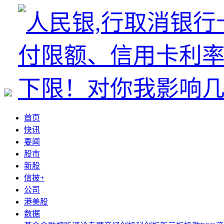
首页
快讯
要闻
股市
新股
信披+
公司
港美股
数据