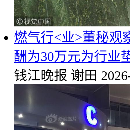
燃气行<业>董秘观
酬为30万元为行业
钱江晚报
谢田
2026