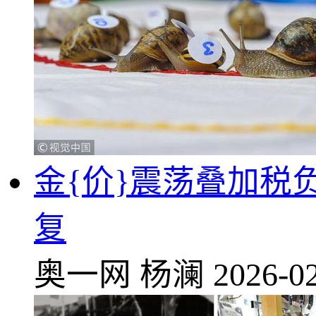
金{价}震荡叠加税
复
奥一网
杨澜
2026-02