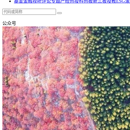
基金
金融
视听
评论
专题
产经
创投
科创板
新三板
投教
ESG
滚
公众号