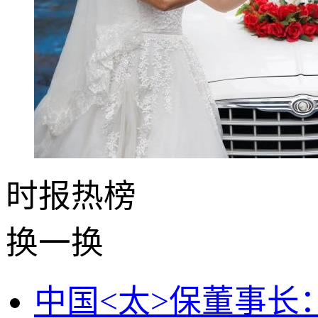
时报
热榜
换一换
中国<太>保董事