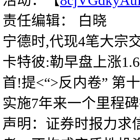
活动：【
8cjVGdkyA
责任编辑： 白晓
宁德时,代现4笔大宗交
卡特彼:勒早盘上涨1.
首!提<“>反内卷” 
实施7年来一个里程
声明：证券时报力求