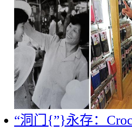
“洞门{”}永存：C